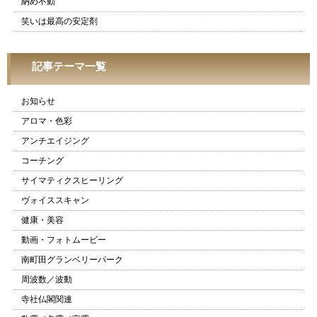
納め不動
笑いは最高の安定剤
記事テーマ一覧
お知らせ
アロマ・色彩
アンチエイジング
コーチング
サイマティクスヒーリング
ヴォイススキャン
健康・美容
動画・フォトムービー
南町田グランベリーパーク
周波数／波動
寺社仏閣関連