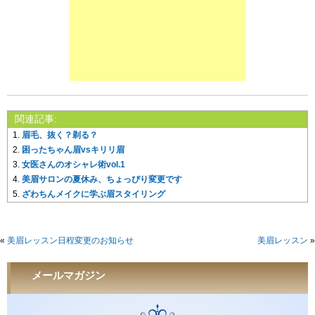
関連記事:
眉毛、抜く？剃る？
困ったちゃん眉vsキリリ眉
女医さんのオシャレ術vol.1
美眉サロンの夏休み、ちょっぴり変更です
ざわちんメイクに学ぶ眉スタイリング
«
美眉レッスン日程変更のお知らせ
美眉レッスン
»
メールマガジン