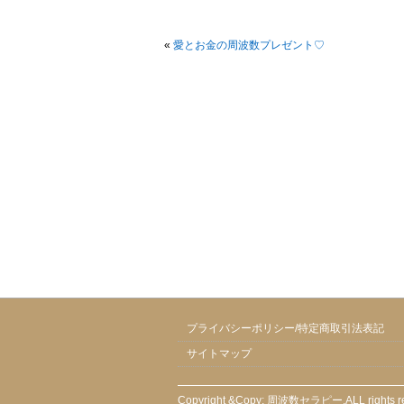
«
愛とお金の周波数プレゼント♡
プライバシーポリシー/特定商取引法表記
サイトマップ
Copyright &Copy;
周波数セラピー
,ALL rights 