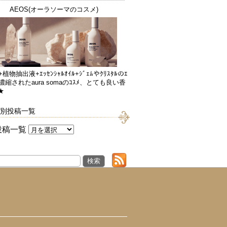
AEOS(オーラソーマのコスメ)
+植物抽出液+ｴｯｾﾝｼｬﾙｵｲﾙ+ｼﾞｪﾑやｸﾘｽﾀﾙのｴ
が濃縮されたaura somaのｺｽﾒ、とても良い香
★
別投稿一覧
投稿一覧