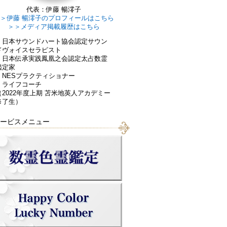
代表：伊藤 暢澪子
＞伊藤 暢澪子のプロフィールはこちら
＞＞メディア掲載履歴はこちら
・日本サウンドハート協会認定サウン
ドヴォイスセラピスト
・日本伝承実践鳳凰之会認定太占数霊
鑑定家
・NESプラクティショナー
・ライフコーチ
（2022年度上期 苫米地英人アカデミー
修了生）
ービスメニュー