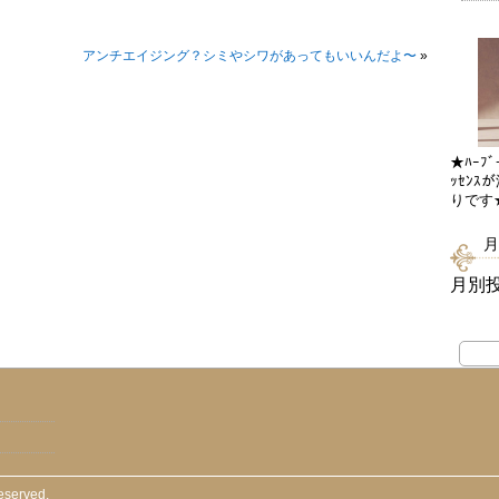
アンチエイジング？シミやシワがあってもいいんだよ〜
»
★ﾊｰﾌﾞ
ｯｾﾝｽ
りです
月
月別
reserved.