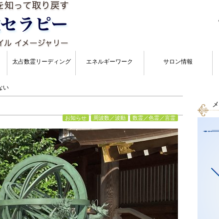
太占数霊リーディング
エネルギーワーク
サロン情報
ない
メ
お知らせ
周波数／波動
数霊／色霊／言霊