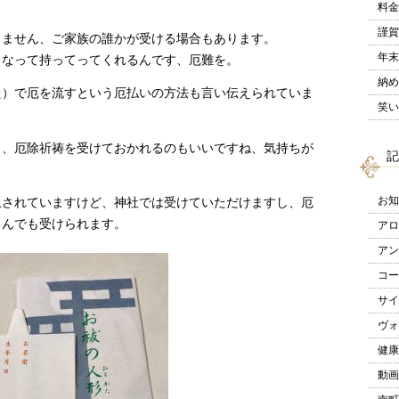
料金
謹賀
りません、ご家族の誰かが受ける場合もあります。
年末
となって持ってってくれるんです、厄難を。
納め
た）で厄を流すという厄払いの方法も言い伝えられていま
笑い
も、厄除祈祷を受けておかれるのもいいですね、気持ちが
記
お知
止されていますけど、神社では受けていただけますし、厄
さんでも受けられます。
アロ
アン
コー
サイ
ヴォ
健康
動画