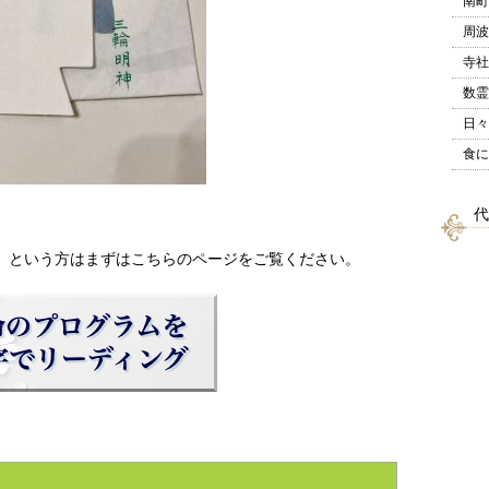
南町
周波
寺社
数霊
日々
食に
代
、という方はまずはこちらのページをご覧ください。