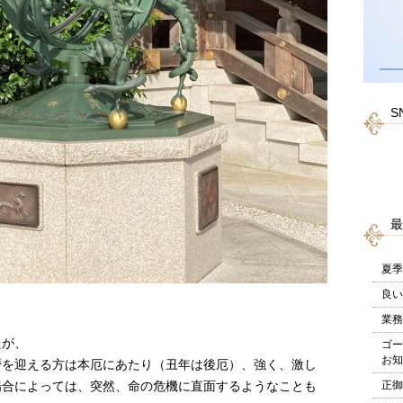
S
最
夏季
良い
業務
たが、
ゴー
お知
暦を迎える方は本厄にあたり（丑年は後厄）、強く、激し
正御
場合によっては、突然、命の危機に直面するようなことも