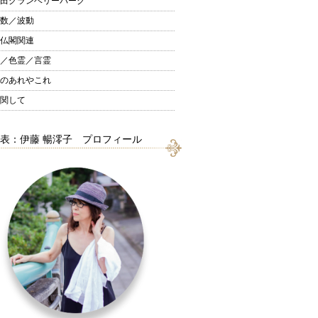
田グランベリーパーク
数／波動
仏閣関連
／色霊／言霊
のあれやこれ
関して
表：伊藤 暢澪子 プロフィール