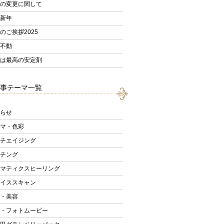
の変更に関して
新年
のご挨拶2025
不動
は最高の安定剤
事テーマ一覧
らせ
マ・色彩
チエイジング
チング
マティクスヒーリング
イススキャン
・美容
・フォトムービー