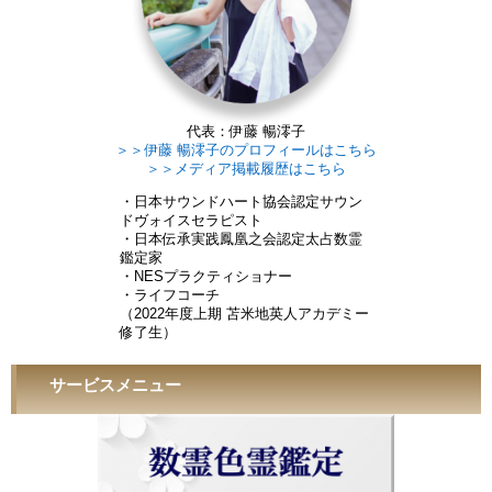
代表：伊藤 暢澪子
＞＞伊藤 暢澪子のプロフィールはこちら
＞＞メディア掲載履歴はこちら
・日本サウンドハート協会認定サウン
ドヴォイスセラピスト
・日本伝承実践鳳凰之会認定太占数霊
鑑定家
・NESプラクティショナー
・ライフコーチ
（2022年度上期 苫米地英人アカデミー
修了生）
サービスメニュー