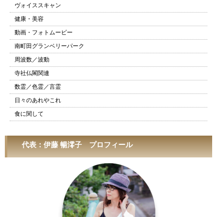
ヴォイススキャン
健康・美容
動画・フォトムービー
南町田グランベリーパーク
周波数／波動
寺社仏閣関連
数霊／色霊／言霊
日々のあれやこれ
食に関して
代表：伊藤 暢澪子 プロフィール