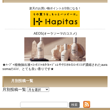
楽天のお買い物ポイントが2倍になる！
AEOS(オーラソーマのコスメ)
★ﾊｰﾌﾞ+植物抽出液+ｴｯｾﾝｼｬﾙｵｲﾙ+ｼﾞｪﾑやｸﾘｽﾀﾙのｴｯｾﾝｽが濃縮されたaura
somaのｺｽﾒ、とても良い香りです★
月別投稿一覧
月別投稿一覧