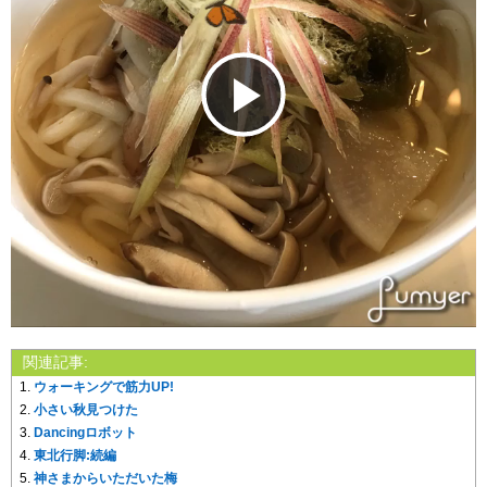
Play
Video
関連記事:
ウォーキングで筋力UP!
小さい秋見つけた
Dancingロボット
東北行脚:続編
神さまからいただいた梅