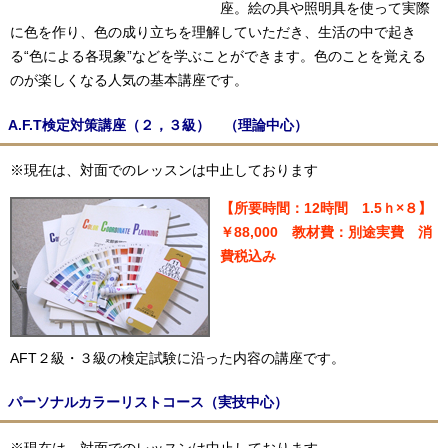
座。絵の具や照明具を使って実際
に色を作り、色の成り立ちを理解していただき、生活の中で起き
る“色による各現象”などを学ぶことができます。色のことを覚える
のが楽しくなる人気の基本講座です。
A.F.T検定対策講座（２，３級） （理論中心）
※現在は、対面でのレッスンは中止しております
【所要時間：12時間 1.5ｈ×８】
￥88,000 教材費：別途実費 消
費税込み
AFT２級・３級の検定試験に沿った内容の講座です。
パーソナルカラーリストコース（実技中心）