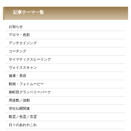
記事テーマ一覧
お知らせ
アロマ・色彩
アンチエイジング
コーチング
サイマティクスヒーリング
ヴォイススキャン
健康・美容
動画・フォトムービー
南町田グランベリーパーク
周波数／波動
寺社仏閣関連
数霊／色霊／言霊
日々のあれやこれ