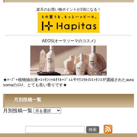
楽天のお買い物ポイントが2倍になる！
AEOS(オーラソーマのコスメ)
★ﾊｰﾌﾞ+植物抽出液+ｴｯｾﾝｼｬﾙｵｲﾙ+ｼﾞｪﾑやｸﾘｽﾀﾙのｴｯｾﾝｽが濃縮されたaura
somaのｺｽﾒ、とても良い香りです★
月別投稿一覧
月別投稿一覧