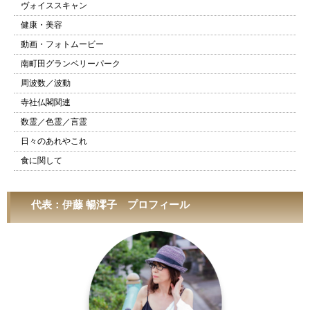
ヴォイススキャン
健康・美容
動画・フォトムービー
南町田グランベリーパーク
周波数／波動
寺社仏閣関連
数霊／色霊／言霊
日々のあれやこれ
食に関して
代表：伊藤 暢澪子 プロフィール