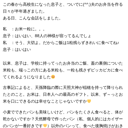
この春から高校生になった息子と、ついでに(^^;)夫のお弁当を作る
日々が半年過ぎました。
ある日、こんな会話をしました。
私 ：お米一粒に。。。
息子
：はいはい、88人の神様が宿ってるんでしょ
私 ：そう、大切よ。だからご飯は1粒残らずきれいに食べてね♪
息子
：はいはい
以来、息子は、学校に持ってったお弁当のご飯、蓋の裏側についた
米粒も、端っこの方にある米粒も、一粒も残さずピッカピカに食べ
てくれるようになりました
古事記によると、天孫降臨の際に天照大神が稲穂を持って降りられ
たとのこと。お米は、日本人への最高のギフト。以来、ず～っとお
米を口にできるのは幸せなことじゃないですか
小麦でできたパンも美味しいけど、パンをたくさん食べると、体が
乾かないですか？天然酵母で作ったパン（私、個人的にはカイザー
のパンが一番好きです
）以外のパンって、食べた後胸焼けがおき