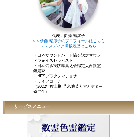
代表：伊藤 暢澪子
＞＞伊藤 暢澪子のプロフィールはこちら
＞＞メディア掲載履歴はこちら
・日本サウンドハート協会認定サウン
ドヴォイスセラピスト
・日本伝承実践鳳凰之会認定太占数霊
鑑定家
・NESプラクティショナー
・ライフコーチ
（2022年度上期 苫米地英人アカデミー
修了生）
サービスメニュー