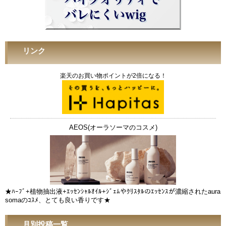
リンク
楽天のお買い物ポイントが2倍になる！
AEOS(オーラソーマのコスメ)
★ﾊｰﾌﾞ+植物抽出液+ｴｯｾﾝｼｬﾙｵｲﾙ+ｼﾞｪﾑやｸﾘｽﾀﾙのｴｯｾﾝｽが濃縮されたaura
somaのｺｽﾒ、とても良い香りです★
月別投稿一覧