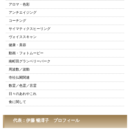
アロマ・色彩
アンチエイジング
コーチング
サイマティクスヒーリング
ヴォイススキャン
健康・美容
動画・フォトムービー
南町田グランベリーパーク
周波数／波動
寺社仏閣関連
数霊／色霊／言霊
日々のあれやこれ
食に関して
代表：伊藤 暢澪子 プロフィール