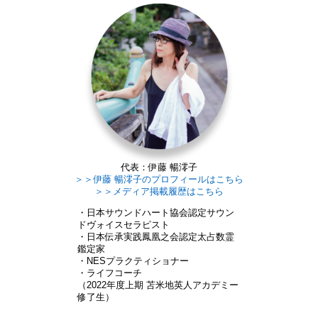
代表：伊藤 暢澪子
＞＞伊藤 暢澪子のプロフィールはこちら
＞＞メディア掲載履歴はこちら
・日本サウンドハート協会認定サウン
ドヴォイスセラピスト
・日本伝承実践鳳凰之会認定太占数霊
鑑定家
・NESプラクティショナー
・ライフコーチ
（2022年度上期 苫米地英人アカデミー
修了生）