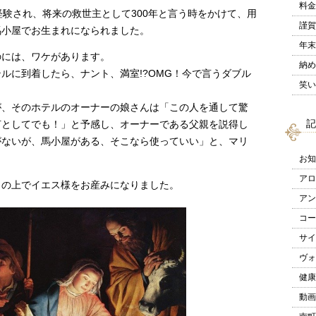
料金
経験され、将来の救世主として300年と言う時をかけて、用
謹賀
馬小屋でお生まれになられました。
年末
のには、ワケがあります。
納め
ルに到着したら、ナント、満室!?OMG！今で言うダブル
笑い
が、そのホテルのオーナーの娘さんは「この人を通して驚
記
何としてでも！」と予感し、オーナーである父親を説得し
がないが、馬小屋がある、そこなら使っていい」と、マリ
。
お知
アロ
ラの上でイエス様をお産みになりました。
アン
コー
サイ
ヴォ
健康
動画