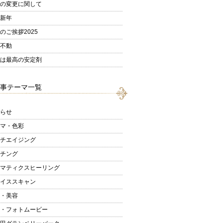
の変更に関して
新年
のご挨拶2025
不動
は最高の安定剤
事テーマ一覧
らせ
マ・色彩
チエイジング
チング
マティクスヒーリング
イススキャン
・美容
・フォトムービー