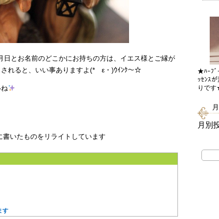
生年月日とお名前のどこかにお持ちの方は、イエス様とご縁が
れると、いい事ありますよ(*ゝε・)ｳｲﾝｸ～☆
★ﾊｰﾌﾞ
ｯｾﾝｽ
いね
りです
月
月別
スに書いたものをリライトしています
ます