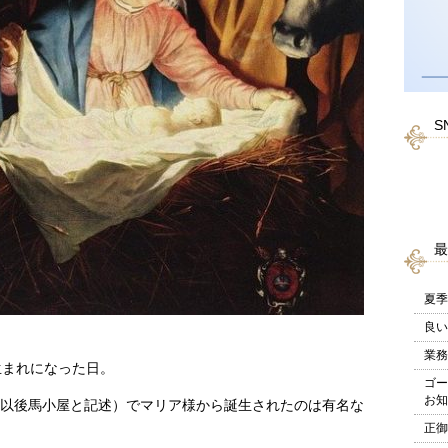
S
最
夏季
良い
業務
生まれになった日。
ゴー
お知
屋、以後馬小屋と記述）でマリア様から誕生されたのは有名な
正御