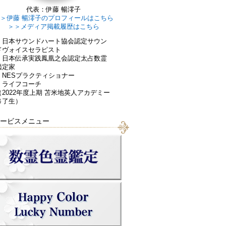
代表：伊藤 暢澪子
＞伊藤 暢澪子のプロフィールはこちら
＞＞メディア掲載履歴はこちら
・日本サウンドハート協会認定サウン
ドヴォイスセラピスト
・日本伝承実践鳳凰之会認定太占数霊
鑑定家
・NESプラクティショナー
・ライフコーチ
（2022年度上期 苫米地英人アカデミー
修了生）
ービスメニュー