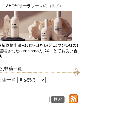
AEOS(オーラソーマのコスメ)
+植物抽出液+ｴｯｾﾝｼｬﾙｵｲﾙ+ｼﾞｪﾑやｸﾘｽﾀﾙのｴ
が濃縮されたaura somaのｺｽﾒ、とても良い香
★
別投稿一覧
投稿一覧