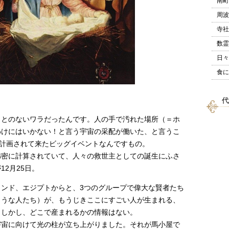
南町
周波
寺社
数霊
日々
食に
代
ことのないワラだったんです。人の手で汚れた場所（＝ホ
わけにはいかない！と言う宇宙の采配が働いた、と言うこ
て計画されて来たビッグイベントなんですもの。
綿密に計算されていて、人々の救世主としての誕生にふさ
2月25日。
ンド、エジプトからと、3つのグループで偉大な賢者たち
ような人たち）が、もうじきここにすごい人が生まれる、
。しかし、どこで産まれるかの情報はない。
宇宙に向けて光の柱が立ち上がりました。それが馬小屋で