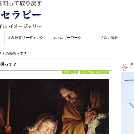
太占数霊リーディング
エネルギーワーク
サロン情報
ストの関係って？
メ
係って？
お知らせ
日々のあれやこれ