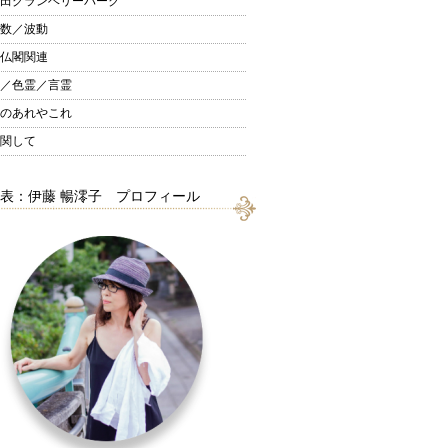
田グランベリーパーク
数／波動
仏閣関連
／色霊／言霊
のあれやこれ
関して
表：伊藤 暢澪子 プロフィール