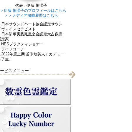
代表：伊藤 暢澪子
＞伊藤 暢澪子のプロフィールはこちら
＞＞メディア掲載履歴はこちら
・日本サウンドハート協会認定サウン
ドヴォイスセラピスト
・日本伝承実践鳳凰之会認定太占数霊
鑑定家
・NESプラクティショナー
・ライフコーチ
（2022年度上期 苫米地英人アカデミー
修了生）
ービスメニュー