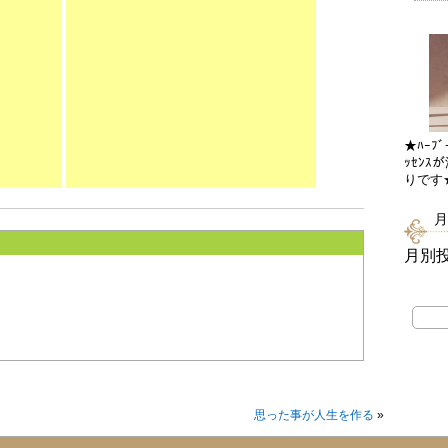
★ﾊｰﾌﾞ
ｯｾﾝｽ
りです
月
月別
思った事が人生を作る
»