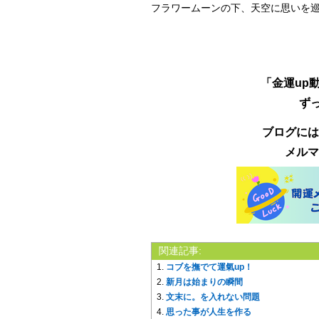
フラワームーンの下、天空に思いを
「金運up
ず
ブログには
メルマ
関連記事:
コブを撫でて運氣up！
新月は始まりの瞬間
文末に。を入れない問題
思った事が人生を作る