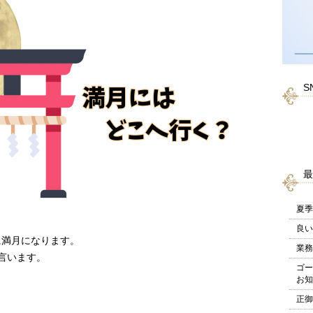
S
最
夏季
良い
分に満月になります。
業務
言います。
ゴー
。
お知
正御