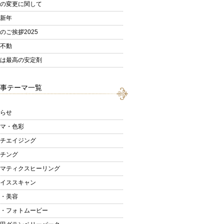
の変更に関して
新年
のご挨拶2025
不動
は最高の安定剤
事テーマ一覧
らせ
マ・色彩
チエイジング
チング
マティクスヒーリング
イススキャン
・美容
・フォトムービー