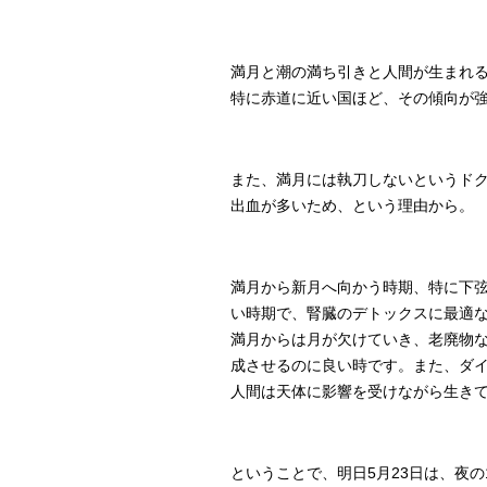
満月と潮の満ち引きと人間が生まれ
特に赤道に近い国ほど、その傾向が
また、満月には執刀しないというド
出血が多いため、という理由から。
満月から新月へ向かう時期、
特に下
い
時期で、腎臓のデトックスに最適
満月からは月が欠けていき、
老廃物
成させるのに良い時です。また、
ダ
人間は天体に影響を受けながら生きて
ということで、明日5月23日は、夜の