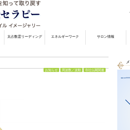
太占数霊リーディング
エネルギーワーク
サロン情報
メ
お知らせ
周波数／波動
寺社仏閣関連