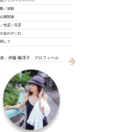
田グランベリーパーク
数／波動
仏閣関連
／色霊／言霊
のあれやこれ
関して
表：伊藤 暢澪子 プロフィール