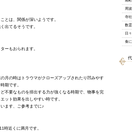
南町
周波
寺社
ることは、
関係が深いようです。
数霊
強く出てるそうです。
日々
食に
クターもおられます。
代
弦の月の時はトラウマがクローズアップされたり凹みやす
な時期です。
など不要なものを排出する力が強くなる時期で、
物事を完
イエット効果を出しやすい時です。
います、ご参考までに♪
11時近くに満月です。