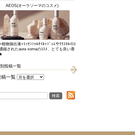
AEOS(オーラソーマのコスメ)
+植物抽出液+ｴｯｾﾝｼｬﾙｵｲﾙ+ｼﾞｪﾑやｸﾘｽﾀﾙのｴ
が濃縮されたaura somaのｺｽﾒ、とても良い香
★
別投稿一覧
投稿一覧