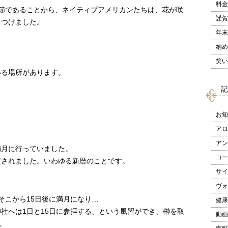
料金
節であることから、
ネイティブアメリカンたちは、
花が咲
謹賀
をつけました。
年末
納め
笑い
いる場所があります。
記
お知
アロ
アン
満月に行っていました。
コー
定されました。
いわゆる新暦のことです。
サイ
ヴォ
そこから15日後に満月になり…
健康
神社へは1日と15日に参拝する、という風習ができ、
榊を取
動画
。