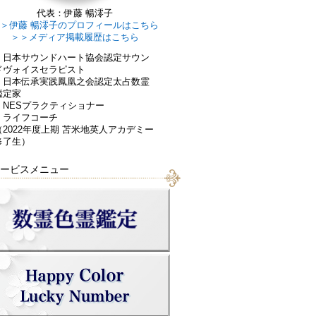
代表：伊藤 暢澪子
＞伊藤 暢澪子のプロフィールはこちら
＞＞メディア掲載履歴はこちら
・日本サウンドハート協会認定サウン
ドヴォイスセラピスト
・日本伝承実践鳳凰之会認定太占数霊
鑑定家
・NESプラクティショナー
・ライフコーチ
（2022年度上期 苫米地英人アカデミー
修了生）
ービスメニュー