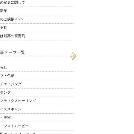
の変更に関して
新年
のご挨拶2025
不動
は最高の安定剤
事テーマ一覧
らせ
マ・色彩
チエイジング
チング
マティクスヒーリング
イススキャン
・美容
・フォトムービー