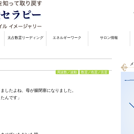
太占数霊リーディング
エネルギーワーク
サロン情報
メ
周波数／波動
数霊／色霊／言霊
てましたよね、母が腸閉塞になりました。
したんです」