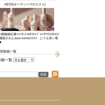
AEOS(オーラソーマのコスメ)
+植物抽出液+ｴｯｾﾝｼｬﾙｵｲﾙ+ｼﾞｪﾑやｸﾘｽﾀﾙのｴ
が濃縮されたaura somaのｺｽﾒ、とても良い香
★
別投稿一覧
投稿一覧