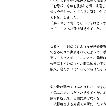
その方とお母様の運気を数霊で鑑定
「お母様、今年お腹(腸)と骨、注意
骨は今年じゃなくても常に気をつけ
とお伝えしました。
「腸？今まで何にもないですけど？
って、ちょっぴり怪訝そうでした。
なるべく小難に済むような秘訣を提
できる範囲で実践されてたようで、
実は、もっと前に、この方のお母様
夜中にトイレに行った際にめまいで
以来、寝たきりになっておられたそ
多少骨は弱めではあるけれど、大き
元気にお過ごしだったそうですが、
腰骨骨折以来、自由に動けなくなり
ご依頼者さまも介護で大変だったそ