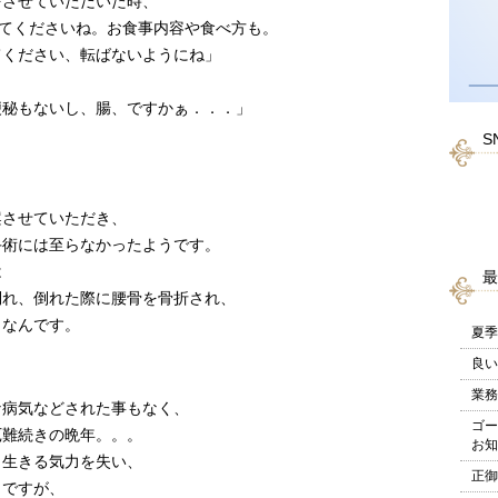
をさせていただいた時、
してくださいね。お食事内容や食べ方も。
てください、転ばないようにね」
便秘もないし、腸、ですかぁ．．．」
S
案させていただき、
手術には至らなかったようです。
は
最
倒れ、倒れた際に腰骨を骨折され、
うなんです。
夏季
良い
業務
な病気などされた事もなく、
ゴー
厄難続きの晩年。。。
お知
、生きる気力を失い、
正御
うですが、