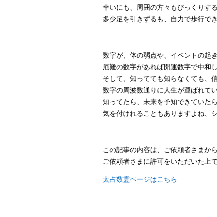
幸いにも、周囲の方々もびっくりす
多少足を引きずるも、自力で歩行で
数字が、体の弱点や、イベントの起
厄難の数字があれば開運数字で中和
そして、知ってても知らなくても、
数字の周波数通りに人生が運ばれて
知ってたら、未来を予知できていた
気を付けれることもありますよね、シ
この記事の内容は、ご依頼者さまか
ご依頼者さまに許可をいただいた上
太占数霊ページはこちら