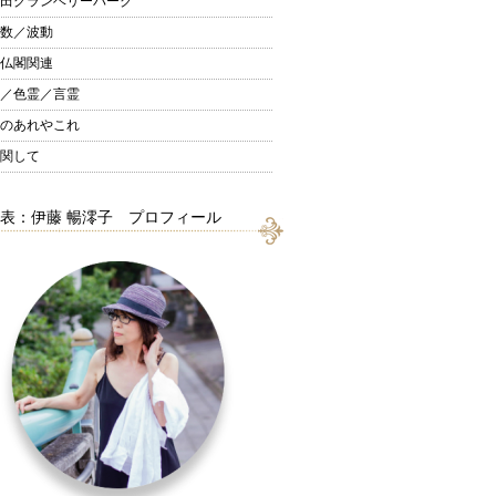
田グランベリーパーク
数／波動
仏閣関連
／色霊／言霊
のあれやこれ
関して
表：伊藤 暢澪子 プロフィール