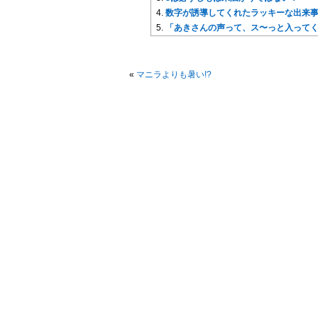
数字が誘導してくれたラッキーな出来
「あきさんの声って、ス〜っと入って
«
マニラよりも暑い!?