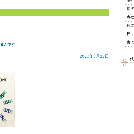
南町
周波
寺社
数霊
日々
事！
食に
くるんです」
2020年8月23日
代