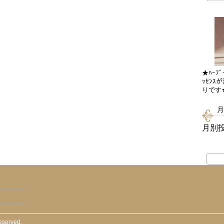
★ﾊｰﾌﾞ
ｯｾﾝｽ
りです
月
月別
reserved.