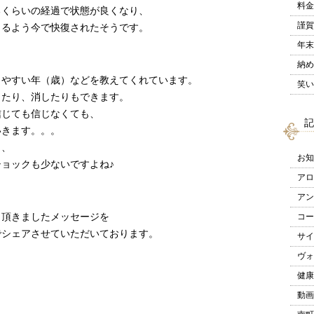
料金
るくらいの経過で状態が良くなり、
謹賀
きるよう今で快復されたそうです。
年末
納め
きやすい年（歳）などを教えてくれています。
笑い
したり、消したりもできます。
信じても信じなくても、
記
いきます。。。
ら、
お知
ョックも少ないですよね♪
アロ
アン
ら頂きましたメッセージを
コー
でシェアさせていただいております。
サイ
ヴォ
健康
動画