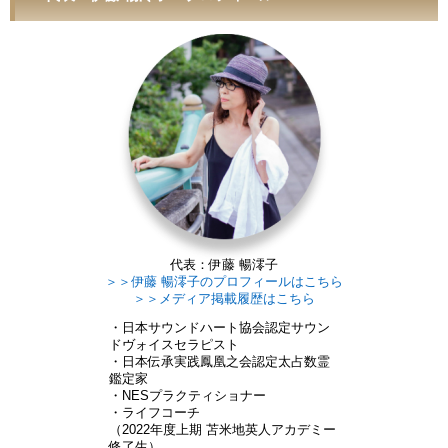
代表：伊藤 暢澪子
＞＞伊藤 暢澪子のプロフィールはこちら
＞＞メディア掲載履歴はこちら
・日本サウンドハート協会認定サウン
ドヴォイスセラピスト
・日本伝承実践鳳凰之会認定太占数霊
鑑定家
・NESプラクティショナー
・ライフコーチ
（2022年度上期 苫米地英人アカデミー
修了生）