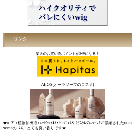
リンク
楽天のお買い物ポイントが2倍になる！
AEOS(オーラソーマのコスメ)
★ﾊｰﾌﾞ+植物抽出液+ｴｯｾﾝｼｬﾙｵｲﾙ+ｼﾞｪﾑやｸﾘｽﾀﾙのｴｯｾﾝｽが濃縮されたaura
somaのｺｽﾒ、とても良い香りです★