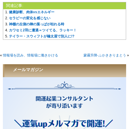
関連記事:
健康診断、肉体vsエネルギー
セラピーの変化を感じない
神棚の左側の榊の葉っぱが枯れる時
カワセミ2羽に遭遇＝ツイてる、ラッキー！
テイラー・スウィフトが極太眉で別人に!?
«
情報場を読み、情報場に働きかける
蒙霧升降-ふかききりまとう
»
メールマガジン