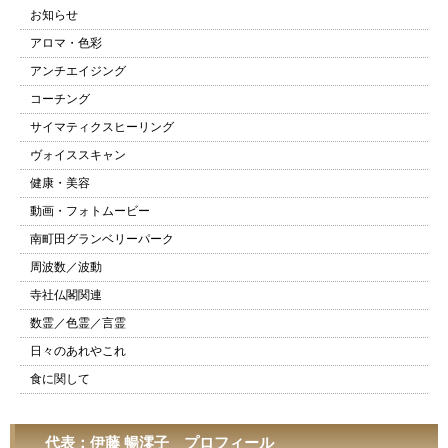
お知らせ
アロマ・色彩
アンチエイジング
コーチング
サイマティクスヒーリング
ヴォイススキャン
健康・美容
動画・フォトムービー
南町田グランベリーパーク
周波数／波動
寺社仏閣関連
数霊／色霊／言霊
日々のあれやこれ
食に関して
代表：伊藤 暢澪子 プロフィール