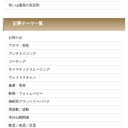
笑いは最高の安定剤
記事テーマ一覧
お知らせ
アロマ・色彩
アンチエイジング
コーチング
サイマティクスヒーリング
ヴォイススキャン
健康・美容
動画・フォトムービー
南町田グランベリーパーク
周波数／波動
寺社仏閣関連
数霊／色霊／言霊