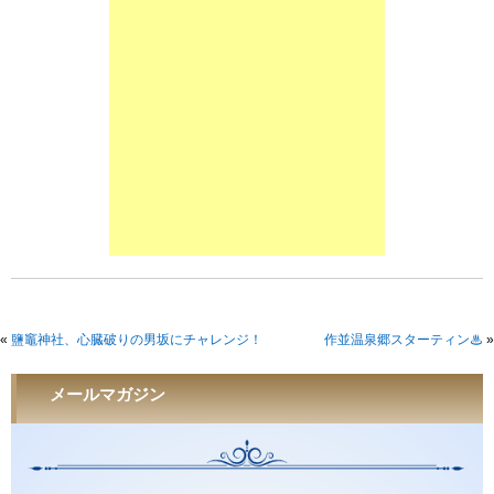
«
鹽竈神社、心臓破りの男坂にチャレンジ！
作並温泉郷スターティン♨︎
»
メールマガジン