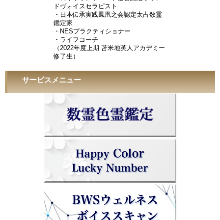
ドヴォイスセラピスト
・日本伝承実践鳳凰之会認定太占数霊
鑑定家
・NESプラクティショナー
・ライフコーチ
（2022年度上期 苫米地英人アカデミー
修了生）
サービスメニュー