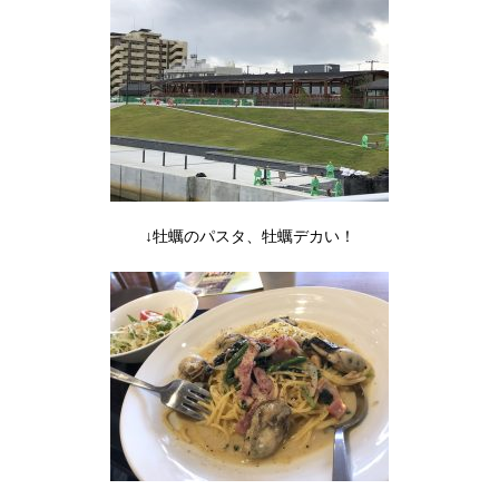
↓牡蠣のパスタ、牡蠣デカい！