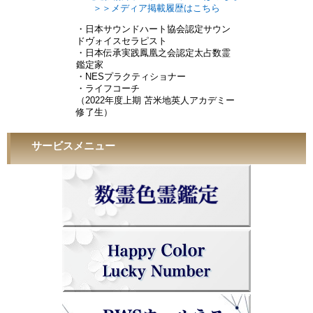
＞＞メディア掲載履歴はこちら
・日本サウンドハート協会認定サウン
ドヴォイスセラピスト
・日本伝承実践鳳凰之会認定太占数霊
鑑定家
・NESプラクティショナー
・ライフコーチ
（2022年度上期 苫米地英人アカデミー
修了生）
サービスメニュー