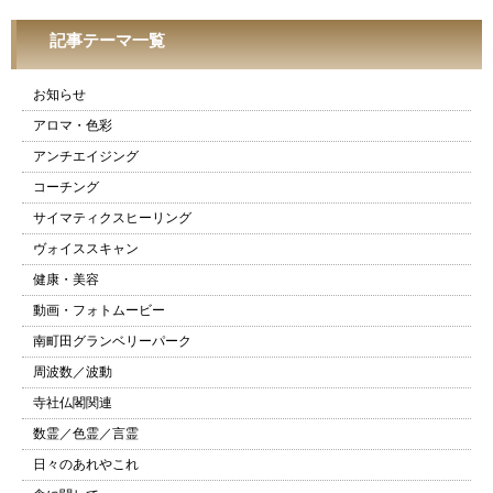
記事テーマ一覧
お知らせ
アロマ・色彩
アンチエイジング
コーチング
サイマティクスヒーリング
ヴォイススキャン
健康・美容
動画・フォトムービー
南町田グランベリーパーク
周波数／波動
寺社仏閣関連
数霊／色霊／言霊
日々のあれやこれ