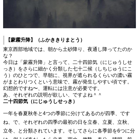
【蒙霧升降】（ふかききりまとう）
東京西部地域では、朝から土砂降り、夜通し降ってたのか
な？
今日は「蒙霧升降」と言って、二十四節気（にじゅうしせ
っき）をさらに細かく分類した七十二候（しちじゅうにこ
う）のひとつで、早朝に、視界が遮られるくらいの濃い霧
がまとわりつくという意味で、霧が発生しやすい頃です。
幻想的ですね〜、運転には注意が必要です
。
あ、それぞれの説明が欲しい、ですよね＾＾
二十四節気（にじゅうしせっき）
一年を春夏秋冬と4つの季節に分けてあるのが四季、です
ね、で、それぞれの四季の最初の日を立春、立夏、立秋、
立冬、と分類されています。そしてさらに各季節を6つに分