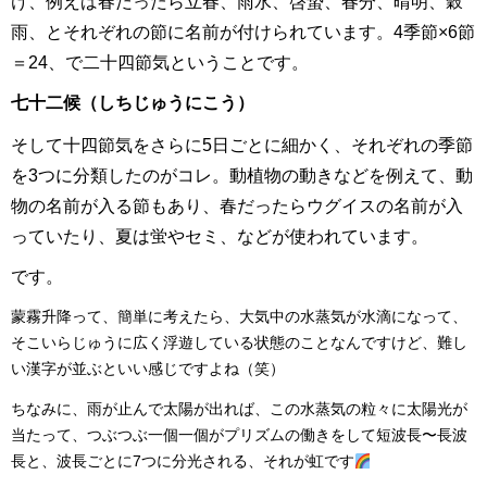
け、例えば春だったら立春、雨水、啓蟄、春分、晴明、穀
雨、とそれぞれの節に名前が付けられています。4季節×6節
＝24、で二十四節気ということです。
七十二候（しちじゅうにこう）
そして十四節気をさらに5日ごとに細かく、それぞれの季節
を3つに分類したのがコレ。動植物の動きなどを例えて、動
物の名前が入る節もあり、春だったらウグイスの名前が入
っていたり、夏は蛍やセミ、などが使われています。
です。
蒙霧升降って、簡単に考えたら、大気中の水蒸気が水滴になって、
そこいらじゅうに広く浮遊している状態のことなんですけど、難し
い漢字が並ぶといい感じですよね（笑）
ちなみに、雨が止んで太陽が出れば、この水蒸気の粒々に太陽光が
当たって、つぶつぶ一個一個がプリズムの働きをして短波長〜長波
長と、波長ごとに7つに分光される、それが虹です