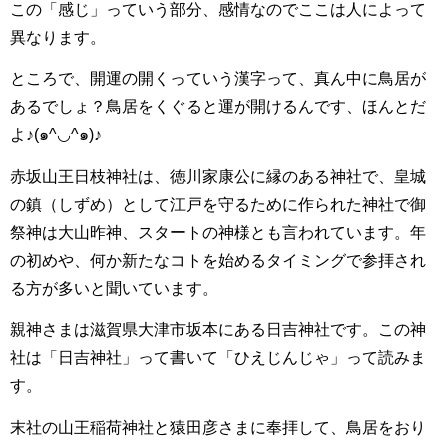
この「感じ」っていう部分、感情なのでここは人によって
異なります。
ところで、開運の開くっていう漢字って、真ん中に鳥居が
あるでしょ？鳥居をくぐると運が開けるんです、ほんとだ
よ♪(๑^◡^๑)♪
赤坂山王日枝神社は、徳川家康公に縁のある神社で、皇城
の鎮（しずめ）として江戸を守るために作られた神社で御
祭神は大山昨神、スタートの神様とも言われています。年
の初めや、何か新たなコトを始めるタイミングで参拝され
る方が多いと聞いています。
親神さまは滋賀県大津市坂本にある日吉神社です。この神
社は「日吉神社」って書いて「ひえじんじゃ」って読みま
す。
末社の山王稲荷神社と猿田彦さまに奉拝して、鳥居をおり