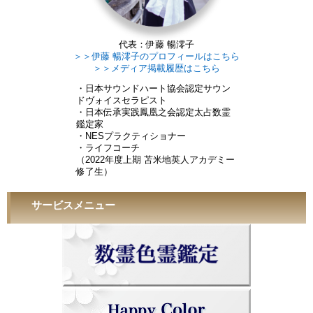
代表：伊藤 暢澪子
＞＞伊藤 暢澪子のプロフィールはこちら
＞＞メディア掲載履歴はこちら
・日本サウンドハート協会認定サウン
ドヴォイスセラピスト
・日本伝承実践鳳凰之会認定太占数霊
鑑定家
・NESプラクティショナー
・ライフコーチ
（2022年度上期 苫米地英人アカデミー
修了生）
サービスメニュー