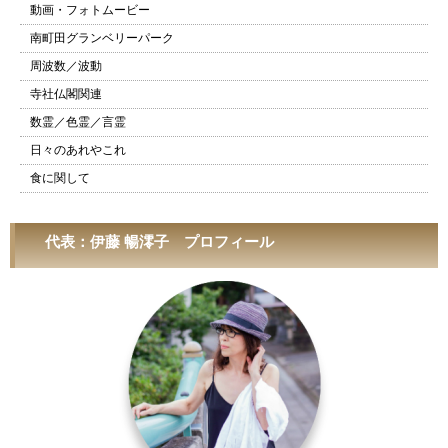
動画・フォトムービー
南町田グランベリーパーク
周波数／波動
寺社仏閣関連
数霊／色霊／言霊
日々のあれやこれ
食に関して
代表：伊藤 暢澪子 プロフィール