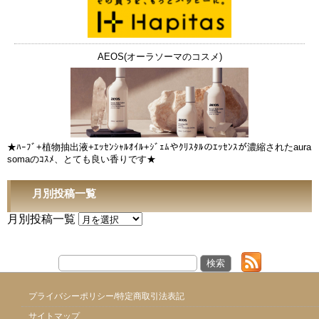
AEOS(オーラソーマのコスメ)
★ﾊｰﾌﾞ+植物抽出液+ｴｯｾﾝｼｬﾙｵｲﾙ+ｼﾞｪﾑやｸﾘｽﾀﾙのｴｯｾﾝｽが濃縮されたaura
somaのｺｽﾒ、とても良い香りです★
月別投稿一覧
月別投稿一覧
プライバシーポリシー/特定商取引法表記
サイトマップ