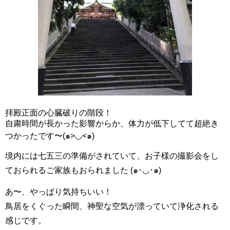
拝殿正面の心臓破りの階段！
自粛時間が長かった影響からか、体力が低下してて超絶き
つかったです〜(๑>◡<๑)
境内には七五三の準備がされていて、お子様の撮影会をし
ておられるご家族もおられました (๑･◡･๑)
あ〜、やっぱり気持ちいい！
鳥居をくぐった瞬間、神聖な空気が漂っていて浄化される
感じです。