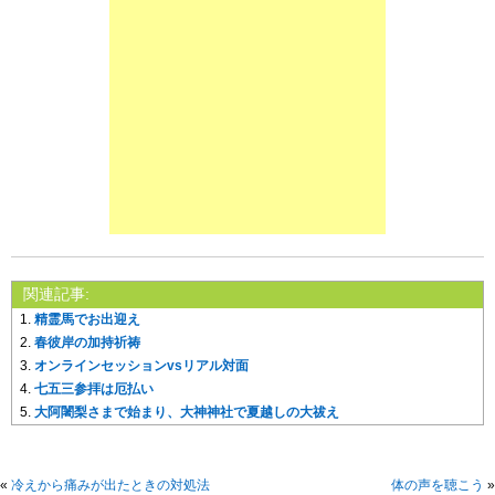
関連記事:
精霊馬でお出迎え
春彼岸の加持祈祷
オンラインセッションvsリアル対面
七五三参拝は厄払い
大阿闍梨さまで始まり、大神神社で夏越しの大祓え
«
冷えから痛みが出たときの対処法
体の声を聴こう
»